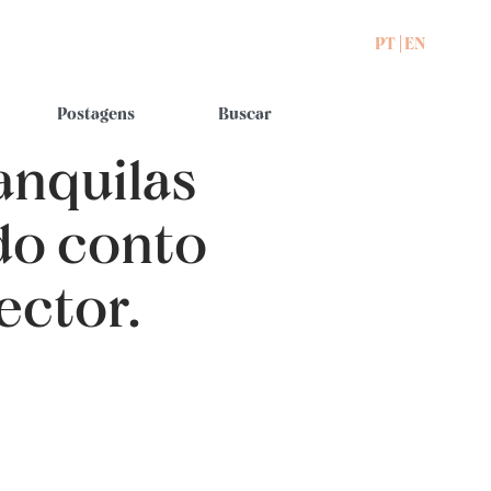
PT
EN
Postagens
Buscar
anquilas
 do conto
ector.