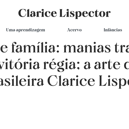
Clarice Lispector
Uma aprendizagem
Acervo
Infâncias
e família: manias tr
itória régia; a arte
asileira Clarice Lisp